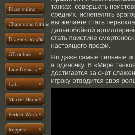
танках, совершать неист
Bless online
средних, испепелять враг
вы желаете
стать первокл
Champions Online
дальнобойной артиллерие
стать поистине смертоно
Dragons prophet
настоящего профи.
GE online
Но даже самые сильные и
в одиночку.
В «Мире
танков
Jade Dynasty
достигается
за счет
слажен
игроку отводится
своя роль
LoL
Marvel Heroes
Perfect World
Rappelz