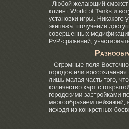
Любой желающий сможет с
клиент World of Tanks
и вст
установки игры. Никакого 
экипажа, получение досту
совершенных модификаци
PvP-сражений,
участвоват
Разнообр
Огромные поля Восточно
городов или воссозданная
лишь малая часть того, чт
количество карт
с открыто
городскими застройками п
многообразием пейзажей, 
исходя
из конкретных
боев