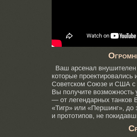
Огромн
Ваш арсенал внушителен
которые проектировались
Советском Союзе
и США
с 
Вы получите
возможность 
—
от легендарных
танков В
«Тигр» или «Першинг»,
до 
и прототипов,
не покидавш
С