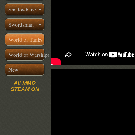
Shadowbane
Swordsman
World of Tanks
World of Warships
New
All MMO
STEAM ON