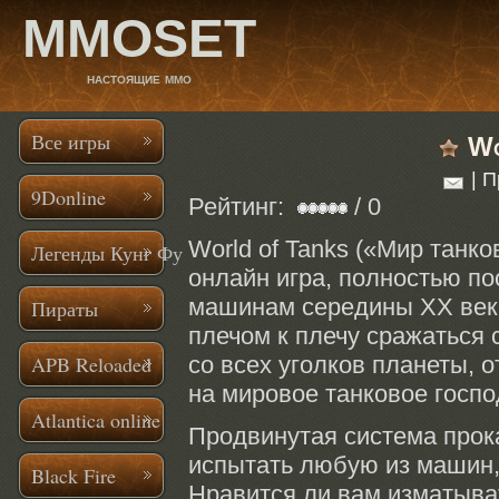
MMOSET
настоящие mmo
Все игры
Wo
| П
9Donline
Рейтинг:
/ 0
World of Tanks («Мир танк
Легенды Кунг Фу
онлайн игра, полностью п
машинам середины
XX век
Пираты
плечом
к плечу
сражаться
APB Reloaded
со всех
уголков планеты, о
на мировое
танковое госпо
Atlantica online
Продвинутая система про
испытать любую
из машин
Black Fire
Нравится ли
вам изматыва